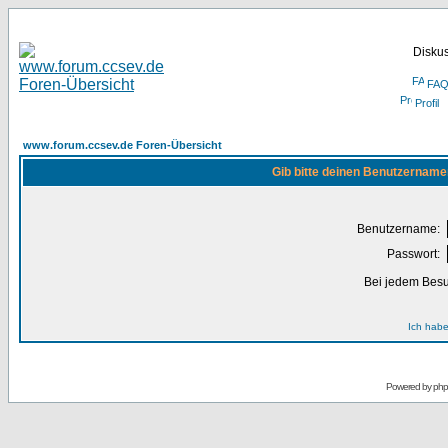
Disku
FA
Profil
www.forum.ccsev.de Foren-Übersicht
Gib bitte deinen Benutzername
Benutzername:
Passwort:
Bei jedem Besu
Ich habe
Powered by
ph