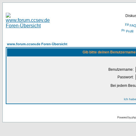
Disku
FA
Profil
www.forum.ccsev.de Foren-Übersicht
Gib bitte deinen Benutzername
Benutzername:
Passwort:
Bei jedem Besu
Ich habe
Powered by
ph